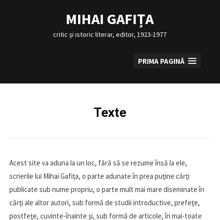
Sari
la
MIHAI GAFIȚA
conținut
critic şi istoric literar, editor, 1923-1977
PRIMA PAGINĂ
Texte
Acest site va aduna la un loc, fără să se rezume însă la ele,
scrierile lui Mihai Gafiţa, o parte adunate în prea puţine cărţi
publicate sub nume propriu, o parte mult mai mare diseminate în
cărţi ale altor autori, sub formă de studii introductive, prefeţe,
postfeţe, cuvinte-înainte şi, sub formă de articole, în mai-toate