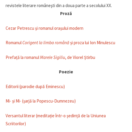
revistele literare româneşti din a doua parte a secolului XX.
Proză
Cezar Petrescu și romanul orașului modern
Romanul
Corigent la limba română
și proza lui Ion Minulescu
Prefață la romanul
Marele Sigiliu
, de Viorel Știrbu
Poezie
Editorii (parodie după Eminescu)
Mi- și Mi- (șarjă la Popescu-Dumnezeu)
Versantul literar (meditație într-o ședință de la Uniunea
Scriitorilor)