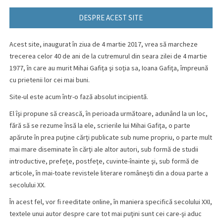
DESPRE ACEST SITE
Acest site, inaugurat în ziua de 4 martie 2017, vrea să marcheze
trecerea celor 40 de ani de la cutremurul din seara zilei de 4 martie
1977, în care au murit Mihai Gafiţa şi soţia sa, Ioana Gafiţa, împreună
cu prietenii lor cei mai buni.
Site-ul este acum într-o fază absolut incipientă.
El îşi propune să crească, în perioada următoare, adunând la un loc,
fără să se rezume însă la ele, scrierile lui Mihai Gafiţa, o parte
apărute în prea puţine cărţi publicate sub nume propriu, o parte mult
mai mare diseminate în cărţi ale altor autori, sub formă de studii
introductive, prefeţe, postfeţe, cuvinte-înainte şi, sub formă de
articole, în mai-toate revistele literare româneşti din a doua parte a
secolului XX.
În acest fel, vor fi reeditate online, în maniera specifică secolului XXI,
textele unui autor despre care tot mai puţini sunt cei care-şi aduc